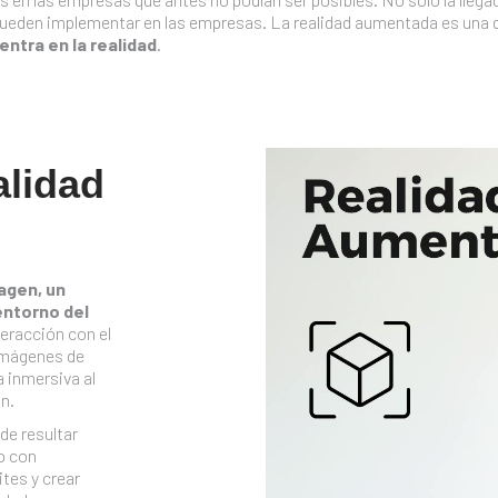
pueden implementar en las empresas. La realidad aumentada es una 
entra en la realidad
.
alidad
agen, un
entorno del
teracción con el
 imágenes de
 inmersiva al
ón.
de resultar
o con
tes y crear