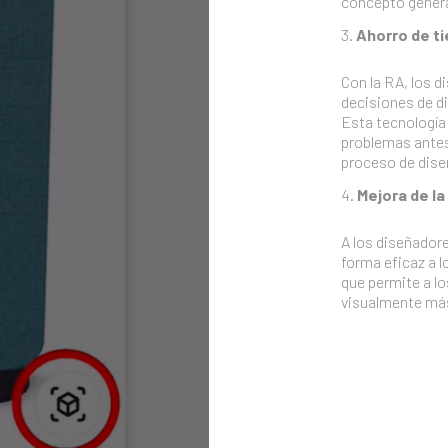
concepto genera
Ahorro de t
Con la RA, los d
decisiones de d
Esta tecnología 
problemas antes
proceso de dise
Mejora de l
A los diseñadore
forma eficaz a l
que permite a l
visualmente más