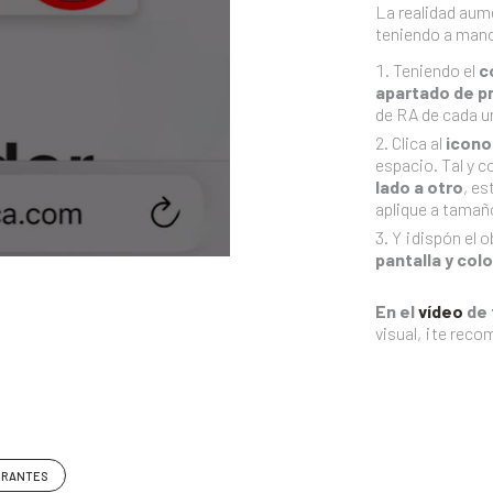
La realidad aum
teniendo a man
Teniendo el
c
apartado de p
de RA de cada un
Clica al
icono
espacio. Tal y c
lado a otro
, es
aplique a tamaño
Y ¡dispón el 
pantalla y col
En el
vídeo
de 
visual, ¡te rec
URANTES