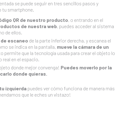
entada se puede seguir en tres sencillos pasos y
o tu smartphone.
ódigo QR de nuestro producto
, o entrando en el
roductos de nuestra web
, puedes acceder al sistema
o de ellos.
 de escaneo
de la parte inferior derecha, y escanea el
omo se indica en la pantalla,
mueve la cámara de un
to permite que la tecnología usada para crear el objeto lo
 real en el espacio.
objeto donde mejor convenga!
Puedes moverlo por la
ocarlo donde quieras.
tu izquierda
puedes ver cómo funciona de manera más
omendamos que le eches un vistazo!