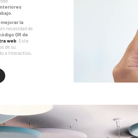
idad
interiores
abajo.
 mejorar la
 sin necesidad de
código QR de
tra web
. Esta
es de su
o e interactivo.