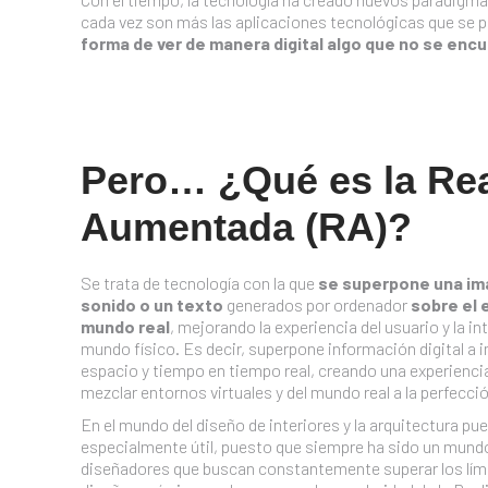
cada vez son más las aplicaciones tecnológicas que se 
forma de ver de manera digital algo que no se encu
Pero… ¿Qué es la Re
Aumentada (RA)?
Se trata de tecnología con la que
se superpone una im
sonido o un texto
generados por ordenador
sobre el 
mundo real
, mejorando la experiencia del usuario y la in
mundo físico. Es decir, superpone información digital a
espacio y tiempo en tiempo real, creando una experiencia
mezclar entornos virtuales y del mundo real a la perfecci
En el mundo del diseño de interiores y la arquitectura pue
especialmente útil, puesto que siempre ha sido un mund
diseñadores que buscan constantemente superar los lími