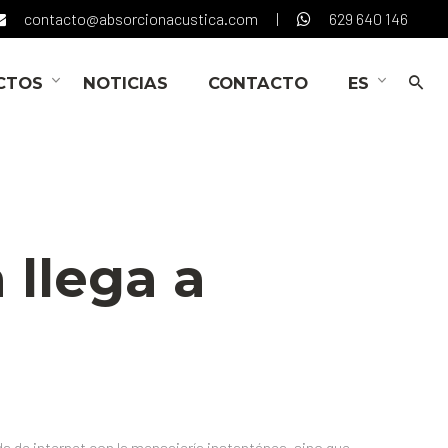
contacto@absorcionacustica.com
|
629 640 146
CTOS
NOTICIAS
CONTACTO
ES
llega a
a de internet con la mensajería instantánea, sino que