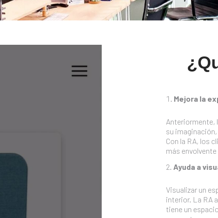
¿Qu
Mejora la ex
Anteriormente, l
su imaginación,
Con la RA, los c
más envolvente 
Ayuda a visu
Visualizar un es
interior. La RA 
tiene un espaci