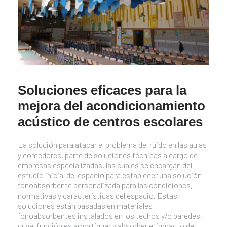
Soluciones eficaces para la
mejora del acondicionamiento
acústico de centros escolares
La solución para atacar el problema del ruido en las aulas
y comedores, parte de soluciones técnicas a cargo de
empresas especializadas, las cuales se encargan del
estudio inicial del espacio para establecer una solución
fonoabsorbente personalizada para las condiciones,
normativas y características del espacio. Estas
soluciones están basadas en materiales
fonoabsorbentes instalados en los techos y/o paredes,
cuya función es amortiguar y absorber el impacto del