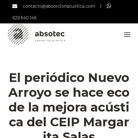
Skip
contacto@absorcionacustica.com
|
to
content
629 640 146
EDUCACIÓN
NOTICIAS
SOLUCIONES ACÚSTICAS
El periódico Nuevo
Arroyo se hace eco
de la mejora acústi
ca del CEIP Margar
ita Salas