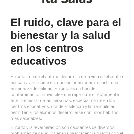
El ruido, clave para el
bienestar y la salud
en los centros
educativos
El ruido impide el óptimo desarrollo de la vida en el centro
educativo, e impide en muchas ocasiones impartir una
enseñanza de calidad. El ruido es un tipo de
contaminación «invisible» que repercute directamente
en el bienestar de las personas, especialmente en los
centros educativos, donde el silencio y la tranquilidad
permiten a los alumnos desarrollarse con unos hábitos
mas saludables.
El ruido y la reverberación son causantes de diversos
problemas de salud, y tienen una incidencia directa con el