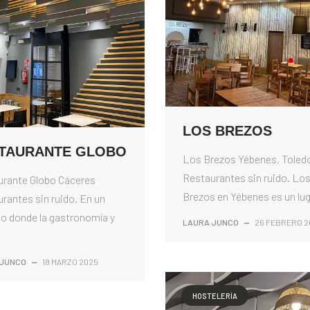
LOS BREZOS
TAURANTE GLOBO
Los Brezos Yébenes, Toled
Restaurantes sin ruido. Lo
urante Globo Cáceres
Brezos en Yébenes es un luga
rantes sin ruido. En un
o donde la gastronomía y
LAURA JUNCO
—
26 FEBRERO 2
 JUNCO
—
18 MARZO 2025
HOSTELERÍA