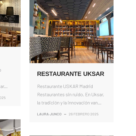
o
RESTAURANTE UKSAR
s
r...
Restaurante USKAR Madrid
Restaurantes sin ruido. En Uksar,
025
la tradición y la innovación van...
LAURA JUNCO
—
26 FEBRERO 2025