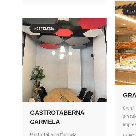
HOST
HOSTELERÍA
GRA
Gran H
GASTROTABERNA
sin ru
CARMELA
impres
Gastrotaberna Carmela
LAURA