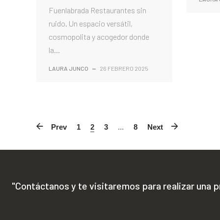
Fuenlabrada Restaurantes sin
ruido. Un espacio versátil,
cosmopolita y acogedor donde
la...
LAURA JUNCO
—
26 FEBRERO 2025
Prev
1
2
3
...
8
Next
"Contáctanos y te visitaremos para realizar una 