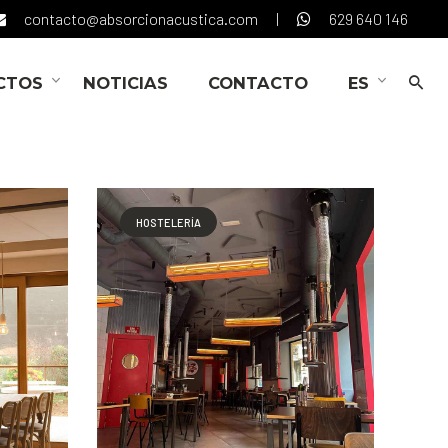
contacto@absorcionacustica.com
|
629 640 146
CTOS
NOTICIAS
CONTACTO
ES
HOSTELERÍA