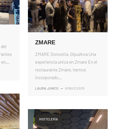
ZMARE
 del
rantes
ZMARE Donostia, Gipuzkoa Una
 en...
experiencia única en Zmare En el
restaurante Zmare, hemos
incorporado...
LAURA JUNCO
—
8 MAYO 2025
HOSTELERÍA