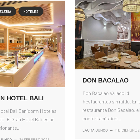
ELERÍA
HOTELES
DON BACALAO
Don Bacalao Valladolid
N HOTEL BALI
Restaurantes sin ruido. En e
restaurante Don Bacalao, el
otel Bali Benidorm Hoteles
confort acústico...
ido. El Gran Hotel Bali es un
ionante...
LAURA JUNCO
—
11 DICIEMBRE 
 JUNCO
—
24 FEBRERO 2025