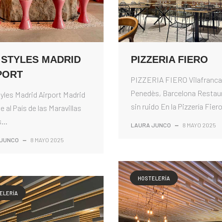
S STYLES MADRID
PIZZERIA FIERO
PORT
PIZZERIA FIERO Vilafranca
Penedès, Barcelona Restau
tyles Madrid Airport Madrid
sin ruido En la Pizzería Fiero
e al País de las Maravillas
...
LAURA JUNCO
—
8 MAYO 2025
 JUNCO
—
8 MAYO 2025
HOSTELERÍA
ELERÍA