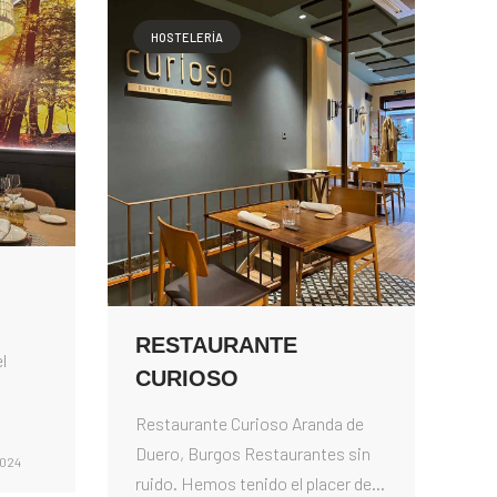
HOSTELERÍA
RESTAURANTE
l
CURIOSO
Restaurante Curioso Aranda de
Duero, Burgos Restaurantes sin
2024
ruido. Hemos tenido el placer de...