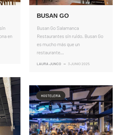
BUSAN GO
sin
Busan Go Salamanca
tona en
Restaurantes sin ruido. Busan Go
es mucho más que un
restaurante...
LAURA JUNCO
—
3 JUNIO 2025
HOSTELERÍA