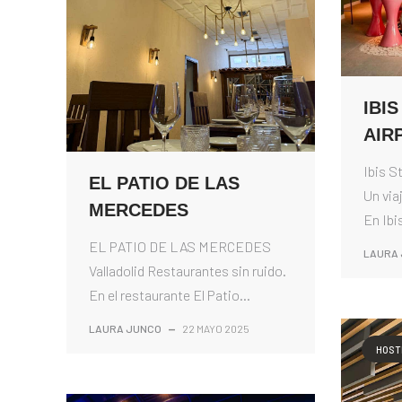
IBI
AIR
Ibis S
EL PATIO DE LAS
Un viaj
MERCEDES
En Ibis
EL PATIO DE LAS MERCEDES
LAURA
Valladolid Restaurantes sin ruido.
En el restaurante El Patio...
LAURA JUNCO
—
22 MAYO 2025
HOST