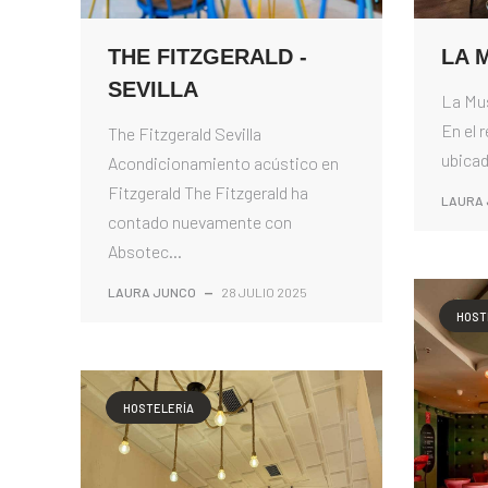
THE FITZGERALD -
LA 
SEVILLA
La Mus
En el 
The Fitzgerald Sevilla
ubicado
Acondicionamiento acústico en
Fitzgerald The Fitzgerald ha
LAURA
contado nuevamente con
Absotec...
LAURA JUNCO
—
28 JULIO 2025
HOST
HOSTELERÍA