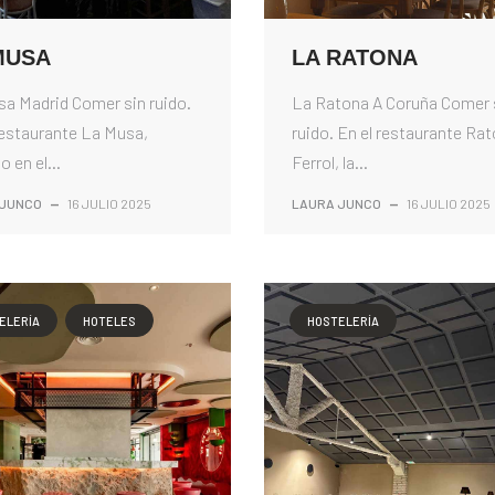
MUSA
LA RATONA
a Madrid Comer sin ruido.
La Ratona A Coruña Comer 
restaurante La Musa,
ruido. En el restaurante Ra
 en el...
Ferrol, la...
 JUNCO
—
16 JULIO 2025
LAURA JUNCO
—
16 JULIO 2025
ELERÍA
HOTELES
HOSTELERÍA