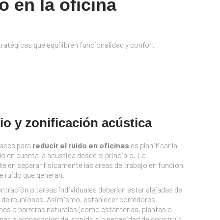
o en la oficina
tratégicas que equilibren funcionalidad y confort
io y zonificación acústica
caces para
reducir el ruido en oficinas
es planificar la
o en cuenta la acústica desde el principio. La
e en separar físicamente las áreas de trabajo en función
 de ruido que generan.
ntración o tareas individuales deberían estar alejadas de
as de reuniones. Asimismo, establecer corredores
es o barreras naturales (como estanterías, plantas o
ar la propagación del sonido sin necesidad de construir