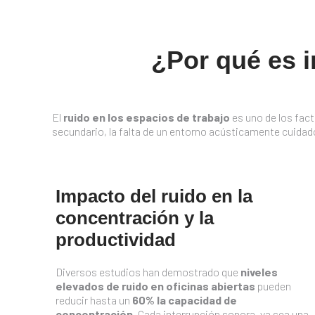
¿Por qué es i
El
ruido en los espacios de trabajo
es uno de los fac
secundario, la falta de un entorno acústicamente cuidado
Impacto del ruido en la
concentración y la
productividad
Diversos estudios han demostrado que
niveles
elevados de ruido en oficinas abiertas
pueden
reducir hasta un
60% la capacidad de
concentración
. Cada interrupción sonora, ya sea una