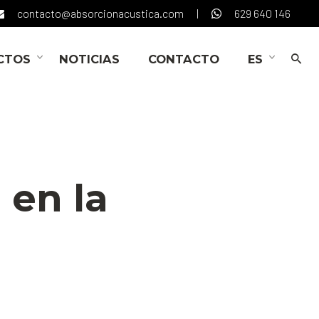
contacto@absorcionacustica.com
|
629 640 146
CTOS
NOTICIAS
CONTACTO
ES
 en la