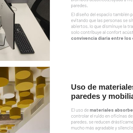
paredes.
El diseño del espacio también p
evitando que las personas se s
abiertos, lo que disminuye la t
solo contribuye al confort acús
convivencia diaria entre los
Uso de materiale
paredes y mobili
El uso de
materiales absorb
controlar el ruido en oficinas d
paredes, se reducen drásticamen
mucho más agradable y silenci