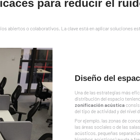
icaces para reducir el ruid
acios abiertos o colaborativos. La clave está en aplicar soluciones es
Diseño del espac
Una de las estrategias más efi
distribución del espacio teniend
zonificación acústica
consist
del tipo de actividad y del nivel
Por ejemplo, las zonas de conce
las áreas sociales o de las sal
acústicos, pequeñas separacion
biombos acústicos) ayuda a fren