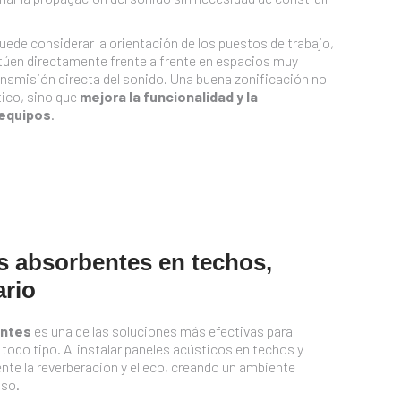
uede considerar la orientación de los puestos de trabajo,
itúen directamente frente a frente en espacios muy
ransmisión directa del sonido. Una buena zonificación no
tico, sino que
mejora la funcionalidad y la
 equipos
.
s absorbentes en techos,
ario
entes
es una de las soluciones más efectivas para
e todo tipo. Al instalar paneles acústicos en techos y
te la reverberación y el eco, creando un ambiente
oso.