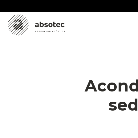
Skip
to
content
Acond
sed