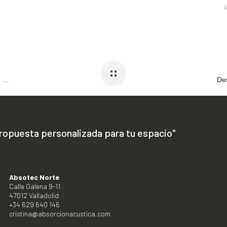
Continuamos nuestra apuesta por la innovación y la colaboración de la mano de CENFIM
propuesta personalizada para tu espacio"
Absotec Norte
Calle Galena 9-11
47012 Valladolid
+34 629 640 146
cristina@absorcionacustica.com