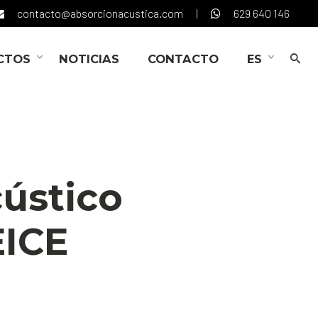
contacto@absorcionacustica.com
|
629 640 146
CTOS
NOTICIAS
CONTACTO
ES
ústico
EICE