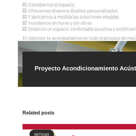
☑️ Estudiamos el espacio
☑️ Ofrecemos diversos diseños personalizados
☑️ Fabricamos a medida las soluciones elegidas
☑️ Instalamos en horas y sin obras
☑️ Creamos un espacio confortable acústica y estética
En Absotec te acompañamos en todo el proceso de mejor
Proyecto Acondicionamiento Acús
Related posts
NOTICIAS