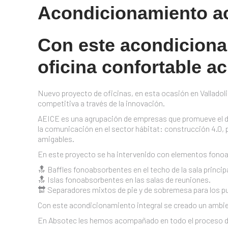
Acondicionamiento ac
Con este acondiciona
oficina confortable a
Nuevo proyecto de oficinas, en esta ocasión en Valladoli
competitiva a través de la innovación.
AEICE es una agrupación de empresas que promueve el desa
la comunicación en el sector hábitat: construcción 4.0, 
amigables.
En este proyecto se ha intervenido con elementos fonoa
🔝 Baffles fonoabsorbentes en el techo de la sala principa
🔝 Islas fonoabsorbentes en las salas de reuniones.
🔛 Separadores mixtos de pie y de sobremesa para los p
Con este acondicionamiento integral se creado un ambie
En Absotec les hemos acompañado en todo el proceso de