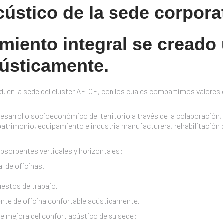
ústico de la sede corpora
miento integral se creado
cústicamente.
d, en la sede del cluster AEICE, con los cuales compartimos valores
rrollo socioeconómico del territorio a través de la colaboración, la
patrimonio, equipamiento e industria manufacturera, rehabilitación 
bsorbentes verticales y horizontales:
l de oficinas.
uestos de trabajo.
nte de oficina confortable acústicamente.
 mejora del confort acústico de su sede: