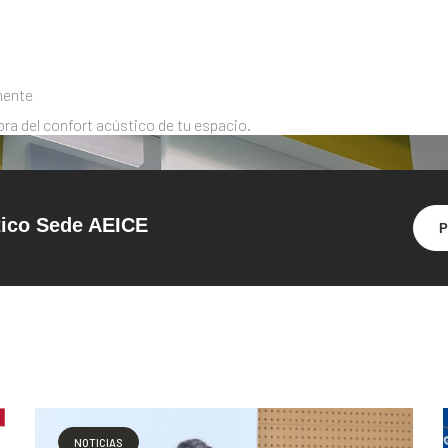
mente
a del confort acústico de tu espacio.
tico Sede AEICE
P
NOTICIAS