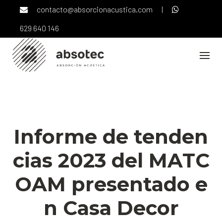
Skip
contacto@absorcionacustica.com
|
to
content
629 640 146
NOTICIAS
Informe de tenden
cias 2023 del MATC
OAM presentado e
n Casa Decor