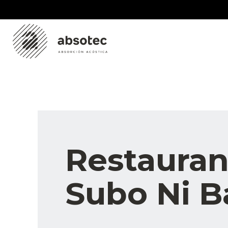
Skip
to
content
Restauran
Subo Ni B