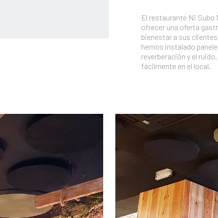
El restaurante Ni Subo 
ofrecer una oferta gas
bienestar a sus cliente
hemos instalado panele
reverberación y el ruido
fácilmente en el local.