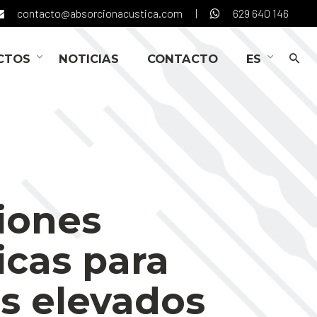
contacto@absorcionacustica.com
|
629 640 146
CTOS
NOTICIAS
CONTACTO
ES
iones
icas para
s elevados