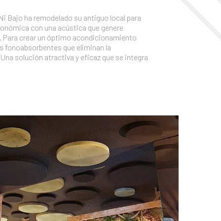
Ni Bajo ha remodelado su antiguo local para
tronómica con una acústica que genere
s. Para crear un óptimo acondicionamiento
s fonoabsorbentes que eliminan la
. Una solución atractiva y eficaz que se integra