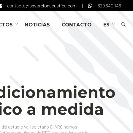
contacto@absorcionacustica.com
|
629 640 146
CTOS
NOTICIAS
CONTACTO
ES
dicionamiento
ico a medida
s del estudio vallisoletano Q-ARQ hemos
ústicos ondulados de PET que se adaptan a la