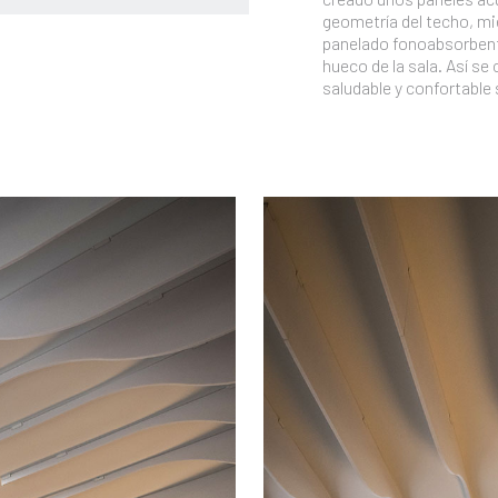
geometría del techo, mi
panelado fonoabsorbent
hueco de la sala. Así s
saludable y confortable 