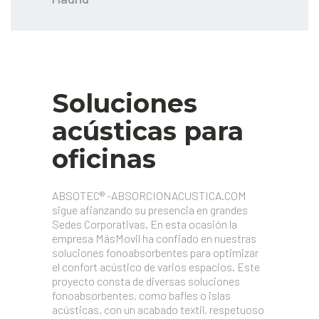
Soluciones
acústicas para
oficinas
ABSOTEC® -ABSORCIONACUSTICA.COM
sigue afianzando su presencia en grandes
Sedes Corporativas. En esta ocasión la
empresa MásMovil ha confiado en nuestras
soluciones fonoabsorbentes para optimizar
el confort acústico de varios espacios. Este
proyecto consta de diversas soluciones
fonoabsorbentes, como bafles o islas
acústicas, con un acabado textil, respetuoso