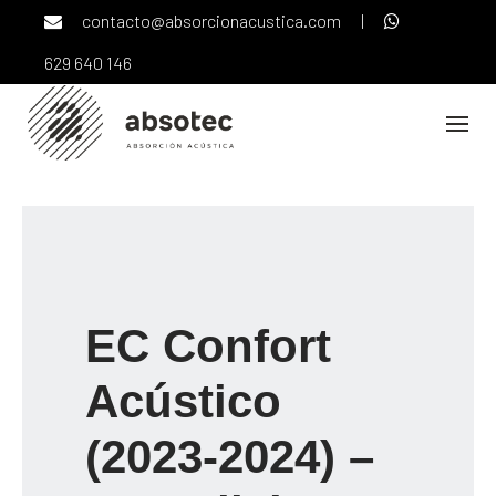
Skip
contacto@absorcionacustica.com
|
to
content
629 640 146
EC Confort
Acústico
(2023-2024)
–