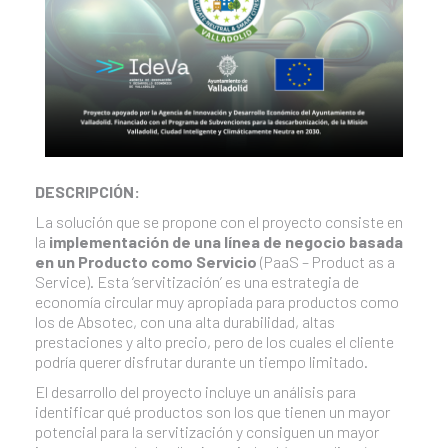
DESCRIPCIÓN:
La solución que se propone con el proyecto consiste en
la
implementación de una línea de negocio basada
en un Producto como Servicio
(PaaS – Product as a
Service). Esta ‘servitización’ es una estrategia de
economía circular muy apropiada para productos como
los de Absotec, con una alta durabilidad, altas
prestaciones y alto precio, pero de los cuales el cliente
podría querer disfrutar durante un tiempo limitado.
El desarrollo del proyecto incluye un análisis para
identificar qué productos son los que tienen un mayor
potencial para la servitización y consiguen un mayor