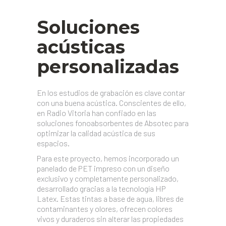
Soluciones
acústicas
personalizadas
En los estudios de grabación es clave contar
con una buena acústica. Conscientes de ello,
en Radio Vitoria han confiado en las
soluciones fonoabsorbentes de Absotec para
optimizar la calidad acústica de sus
espacios.
Para este proyecto, hemos incorporado un
panelado de PET impreso con un diseño
exclusivo y completamente personalizado,
desarrollado gracias a la tecnología HP
Latex. Estas tintas a base de agua, libres de
contaminantes y olores, ofrecen colores
vivos y duraderos sin alterar las propiedades