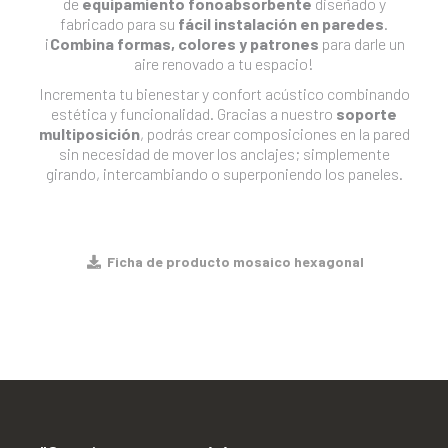
de
equipamiento fonoabsorbente
diseñado y
fabricado para su
fácil instalación en paredes
.
¡
Combina formas, colores y patrones
para darle un
aire renovado a tu espacio!
Incrementa tu bienestar y confort acústico combinando
estética y funcionalidad. Gracias a nuestro
soporte
multiposición
, podrás crear composiciones en la pared
sin necesidad de mover los anclajes; simplemente
girando, intercambiando o superponiendo los paneles.
Ficha de producto mosaico hexagonal