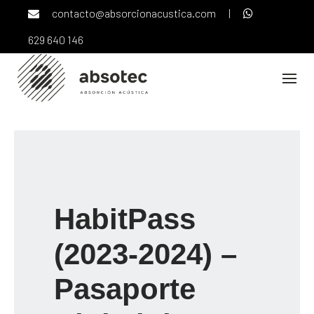
Skip
contacto@absorcionacustica.com
|
to
content
629 640 146
HabitPass
(2023-2024) –
Pasaporte