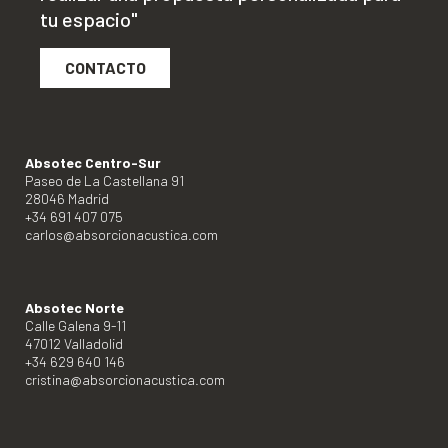
tu espacio"
CONTACTO
Absotec Centro-Sur
Paseo de La Castellana 91
28046 Madrid
+34 691 407 075
carlos@absorcionacustica.com
Absotec Norte
Calle Galena 9-11
47012 Valladolid
+34 629 640 146
cristina@absorcionacustica.com