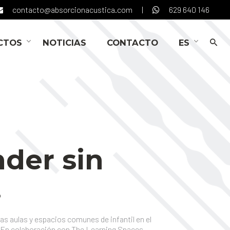
contacto@absorcionacustica.com
|
629 640 146
CTOS
NOTICIAS
CONTACTO
ES
der sin
.
 aulas y espacios comunes de infantil en el
. En colaboración con The Learning Spaces,