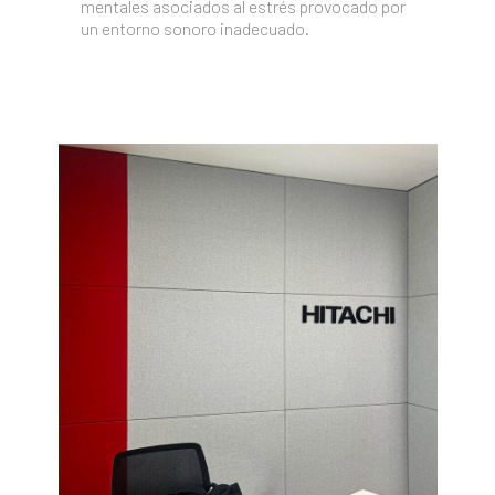
mentales asociados al estrés provocado por
un entorno sonoro inadecuado.