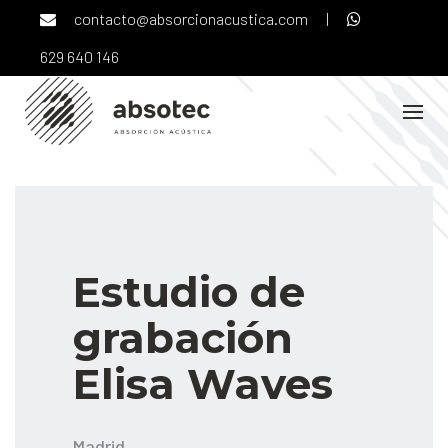
Skip
contacto@absorcionacustica.com
|
to
content
629 640 146
Estudio de
grabación
Elisa Waves
Madrid