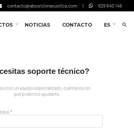
contacto@absorcionacustica.com
|
629 640 146
CTOS
NOTICIAS
CONTACTO
ES
cesitas soporte técnico?
s con un equipo especializado, cuéntanos en
qué podemos ayudarte.
idos *