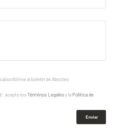
ubscribirme al boletín de Absotec
d:
acepto los
Términos Legales
y la
Política de
Enviar