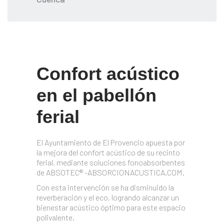
Confort acústico
en el pabellón
ferial
El Ayuntamiento de El Provencio apuesta por
la mejora del confort acústico de su recinto
ferial, mediante soluciones fonoabsorbentes
de ABSOTEC® -ABSORCIONACUSTICA.COM.
Con esta intervención se ha disminuido la
reverberación y el eco, logrando alcanzar un
bienestar acústico óptimo para este espacio
polivalente.