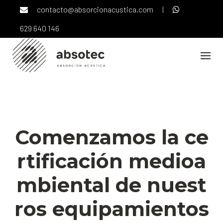
Skip
contacto@absorcionacustica.com
|
to
content
629 640 146
NOTICIAS
NOTICIAS CORPORATIVAS
Comenzamos la ce
rtificación medioa
mbiental de nuest
ros equipamientos