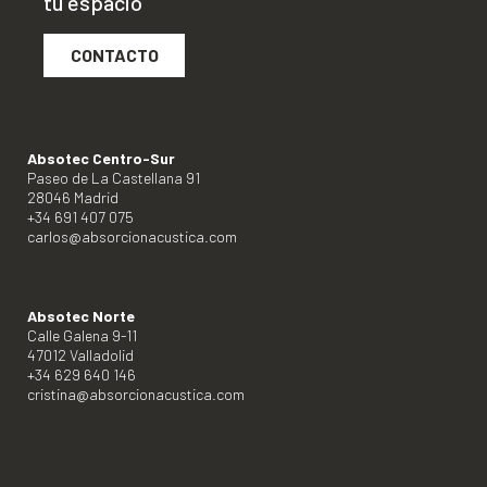
tu espacio"
CONTACTO
Absotec Centro-Sur
Paseo de La Castellana 91
28046 Madrid
+34 691 407 075
carlos@absorcionacustica.com
Absotec Norte
Calle Galena 9-11
47012 Valladolid
+34 629 640 146
cristina@absorcionacustica.com