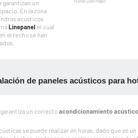
Hotel Don Pepo
 garantizan un
spacio. En la zona
lindros acústicos
tema
Linepanel
el cual
n el techo se han
tados.
alación de paneles acústicos para ho
s
garantiza un correcto
acondicionamiento acústic
acústicas se puede realizar en horas, dado que es un