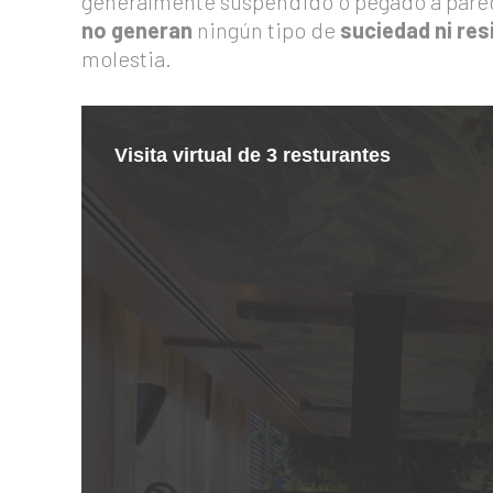
generalmente suspendido o pegado a paredes
no generan
ningún tipo de
suciedad ni res
molestia.
Visita virtual de 3 resturantes