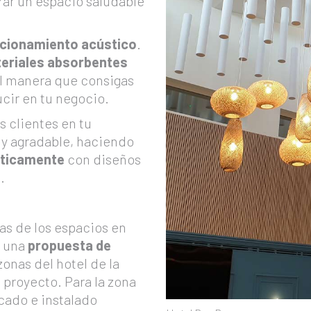
rar un espacio saludable
cionamiento acústico
.
eriales absorbentes
al manera que consigas
cir en tu negocio.
 clientes en tu
 y agradable, haciendo
ústicamente
con diseños
.
as de los espacios en
ó una
propuesta de
zonas del hotel de la
 proyecto. Para la zona
icado e instalado