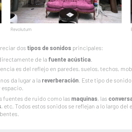
Revolutum
preciar dos
tipos de sonidos
principales:
directamente de la
fuente acústica
.
ncia es del reflejo en paredes, suelos, techos, mobil
nos da lugar a la
reverberación
. Este tipo de sonid
 espacio.
as fuentes de ruido como las
maquinas
, las
conversa
s
, etc. Todos estos sonidos se reflejan a lo largo de
bentes.