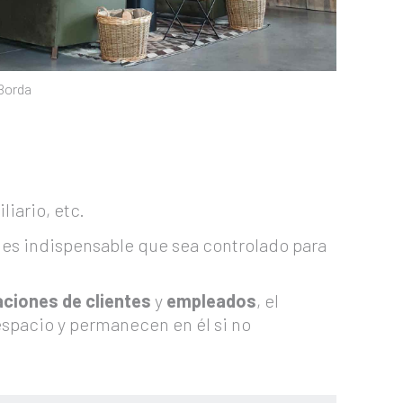
Borda
iario, etc.
o es indispensable que sea controlado para
ciones de clientes
y
empleados
, el
l espacio y permanecen en él si no