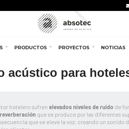
S
PRODUCTOS
PROYECTOS
NOTICIAS
 acústico para hotele
tor hotelero sufren
elevados niveles de ruido
de fo
 reverberación
que se produce por las diferentes sup
secuencia que se eleve la voz, creando un sonido d