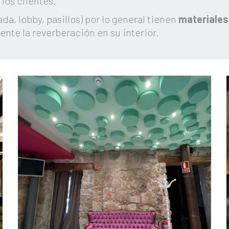
os clientes.
a, lobby, pasillos) por lo general tienen
materiale
ente la
reverberación
en su interior.