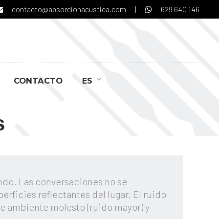
contacto@absorcionacustica.com
|
629 640 146
CONTACTO
ES
s
ndo. Las conversaciones no se
erficies reflectantes del lugar. El ruido
e ambiente molesto (ruido mayor) y