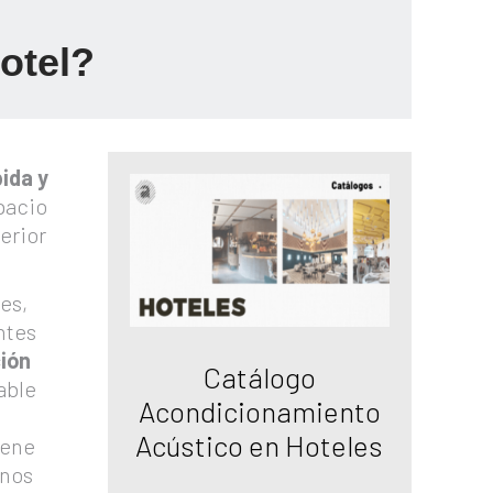
otel?
ida y
pacio
terior
es,
ntes
ión
Catálogo
able
Acondicionamiento
Acústico en Hoteles
iene
unos