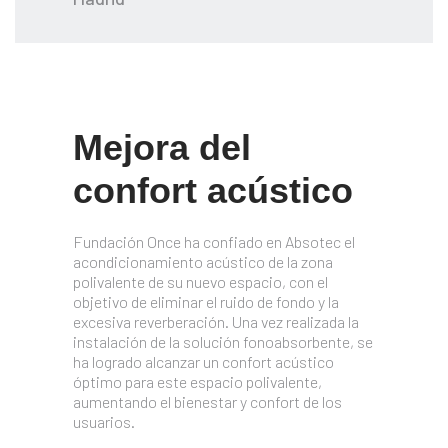
Mejora del
confort acústico
Fundación Once ha confiado en Absotec el
acondicionamiento acústico de la zona
polivalente de su nuevo espacio, con el
objetivo de eliminar el ruido de fondo y la
excesiva reverberación. Una vez realizada la
instalación de la solución fonoabsorbente, se
ha logrado alcanzar un confort acústico
óptimo para este espacio polivalente,
aumentando el bienestar y confort de los
usuarios.