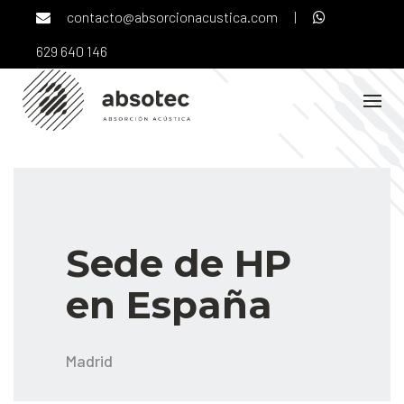
Skip
contacto@absorcionacustica.com
|
to
content
629 640 146
Sede de HP
en España
Madrid